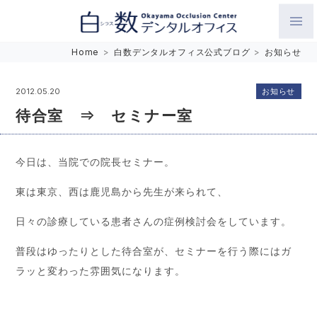
白数デンタルオフィス 生涯にわたるお口の健康をめざして。噛
Home
>
白数デンタルオフィス公式ブログ
>
お知らせ
み合わせを考えたインプラントと矯正歯科
お知らせ
2012.05.20
待合室 ⇒ セミナー室
今日は、当院での院長セミナー。
東は東京、西は鹿児島から先生が来られて、
日々の診療している患者さんの症例検討会をしています。
普段はゆったりとした待合室が、セミナーを行う際にはガ
ラッと変わった雰囲気になります。