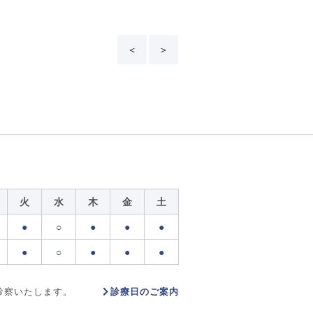
＜
＞
火
水
木
金
土
●
○
●
●
●
●
○
●
●
●
診療日のご案内
診察いたします。