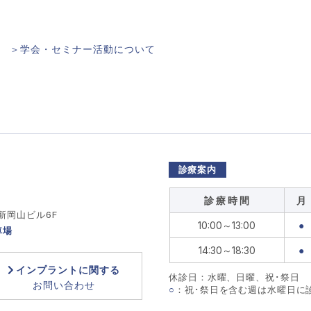
＞学会・セミナー活動について
診療案内
診 療 時 間
月
 新岡山ビル6F
10:00～13:00
●
車場
14:30～18:30
●
インプラントに関する
休診日：水曜、日曜、祝･祭日
お問い合わせ
○
：祝･祭日を含む週は水曜日に