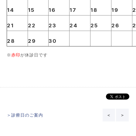
14
15
16
17
18
19
21
22
23
24
25
26
28
29
30
※
赤印
が休診日です
＞診療日のご案内
＜
＞