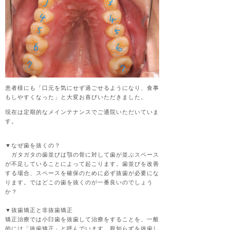
患者様にも「口元を気にせず過ごせるようになり、食事
もしやすくなった」と大変お喜びいただきました。
現在は定期的なメインテナンスでご通院いただいていま
す。
▼なぜ歯を抜くの？
ガタガタの歯並びは顎の骨に対して歯が並ぶスペース
が不足していることによって起こります。歯並びを改善
する場合、スペースを確保のために必ず抜歯が必要にな
ります。ではどこの歯を抜くのが一番良いのでしょう
か？
▼抜歯矯正と非抜歯矯正
矯正治療では小臼歯を抜歯して治療をすることを、一般
的には「抜歯矯正」と呼んでいます。親知らずを抜歯し