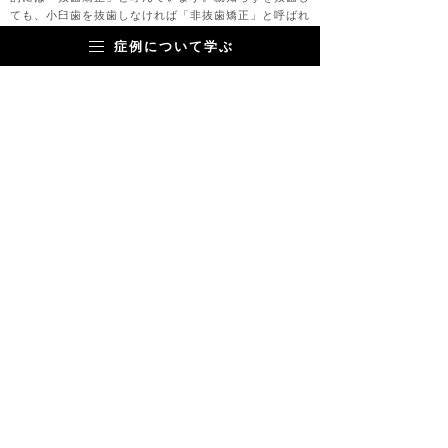
ても、小臼歯を抜歯しなければ「非抜歯矯正」と呼ばれ
ます。
症例について学ぶ
▼抜歯するなら小臼歯？親知らず？
歯並びが悪くなる原因は奥歯のかみわせの悪さにあり
ます。奥歯のかみわせに影響を与えているが親知らず。
つまりガタガタを治すには親知らずの抜歯が第一優先と
考えています。親知らずの抜歯を行えば、ほとんどの症
例でガタガタを解消することができます。
▼小臼歯の抜歯は必要？
ガタガタが重度の場合には親知らずに加えて小臼歯（前
から4番目）も追加で抜歯することもあります。小臼歯
を抜歯するかどうかは、歯が並ぶスペースだけでなく、
お顔全体の骨格や奥歯のバランスなどを総合的に診断し
て決定します。口元の突出感をより改善したいという美
容整形目的の強い方は、小臼歯の抜歯が追加で必要にな
るかもしれません。
▼非抜歯治療は見た目が悪くなる？
ガタガタの歯並びを非抜歯でなおすと、口元が飛び出る
「口ゴボ」やゴリラみたいな口元になるのでやめた方が
良いという意見があります。しかし、奥歯のかみ合わせ
をきちんと治すことで、治療前より口ものとが飛び出る
ということはありません