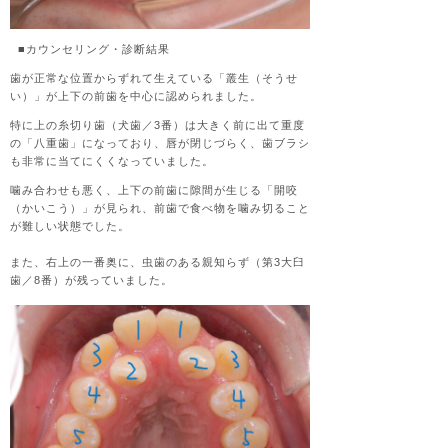
■カウンセリング・診断結果
歯が正常な位置からずれて生えている「叢生（そうせ
い）」が上下の前歯を中心に認められました。
特に上の糸切り歯（犬歯／3番）は大きく前に出て重度
の「八重歯」になっており、唇が閉じづらく、歯ブラシ
も非常に当てにくくなっていました。
噛み合わせも悪く、上下の前歯に隙間が生じる「開咬
（かいこう）」が見られ、前歯で食べ物を噛み切ること
が難しい状態でした。
また、右上の一番奥に、虫歯のある親知らず（第3大臼
歯／8番）が残っていました。