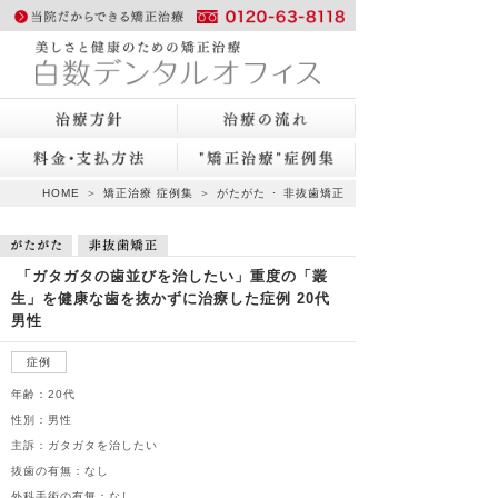
https://sdo.ne.jp/orthodontic"
title = "美しさと健康のための
HOME
＞
矯正治療 症例集
＞
がたがた
･
非抜歯矯正
矯正治療 白数デンタルオフィ
「ガタガタの歯並びを治したい」重度の「叢
ス 岡山で70年、噛み合わせの
生」を健康な歯を抜かずに治療した症例 20代
男性
安心
症例
年齢：20代
性別：男性
主訴：ガタガタを治したい
抜歯の有無：なし
外科手術の有無：なし