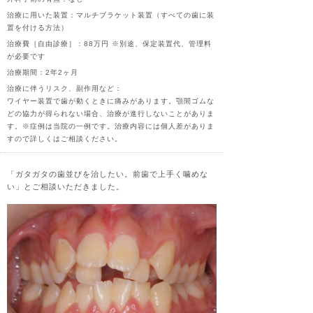
治療に用いた装置：マルチブラケット装置（すべての歯に装
置を付ける方法）
治療費［自由診療］：88万円 ※別途、保定装置代、管理料
が必要です
治療期間：2年2ヶ月
治療に伴うリスク、副作用など：
ワイヤー装置で歯が動くときに痛みがあります。顎間ゴムな
どの協力が得られない場合、治療が進行しないことがありま
す。※症例は当院の一例です。治療内容には個人差がありま
すので詳しくはご相談ください。
「ガタガタの歯並びを治したい。前歯で上手く噛めな
い」とご相談いただきました。