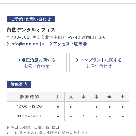
ご予約･お問い合わせ
白数デンタルオフィス
〒700-0821 岡山市北区中山下1-9-40 新岡山ビル6F
info@sdo.ne.jp
アクセス・駐車場
矯正治療に関する
インプラントに関する
お問い合わせ
お問い合わせ
診療案内
診 療 時 間
月
火
水
木
金
土
10:00～13:00
●
●
○
●
●
●
14:30～18:30
●
●
○
●
●
●
休診日：水曜、日曜、祝･祭日
○
：祝･祭日を含む週は水曜日に診察いたします。