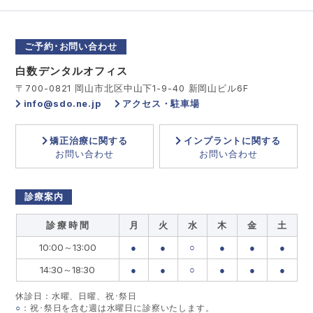
ご予約･お問い合わせ
白数デンタルオフィス
〒700-0821 岡山市北区中山下1-9-40 新岡山ビル6F
info@sdo.ne.jp
アクセス・駐車場
矯正治療に関する
インプラントに関する
お問い合わせ
お問い合わせ
診療案内
診 療 時 間
月
火
水
木
金
土
10:00～13:00
●
●
○
●
●
●
14:30～18:30
●
●
○
●
●
●
休診日：水曜、日曜、祝･祭日
○
：祝･祭日を含む週は水曜日に診察いたします。