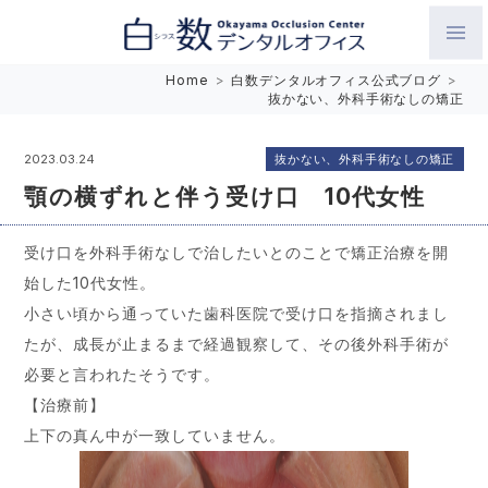
白数デンタルオフィス 生涯にわたるお口の健康をめざして。噛
Home
>
白数デンタルオフィス公式ブログ
>
抜かない、外科手術なしの矯正
み合わせを考えたインプラントと矯正歯科
抜かない、外科手術なしの矯正
2023.03.24
顎の横ずれと伴う受け口 10代女性
受け口を外科手術なしで治したいとのことで矯正治療を開
始した10代女性。
小さい頃から通っていた歯科医院で受け口を指摘されまし
たが、成長が止まるまで経過観察して、その後外科手術が
必要と言われたそうです。
【治療前】
上下の真ん中が一致していません。