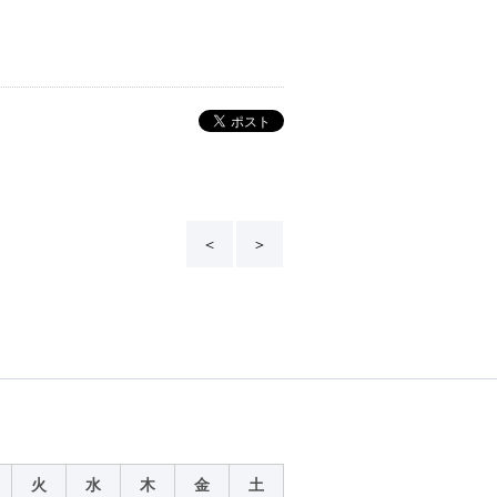
＜
＞
火
水
木
金
土