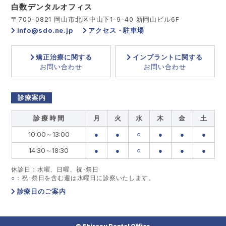
白数デンタルオフィス
〒700-0821 岡山市北区中山下1-9-40 新岡山ビル6F
info@sdo.ne.jp
アクセス・駐車場
矯正治療に関する
インプラントに関する
お問い合わせ
お問い合わせ
診療案内
診 療 時 間
月
火
水
木
金
土
10:00～13:00
●
●
○
●
●
●
14:30～18:30
●
●
○
●
●
●
休診日：水曜、日曜、祝･祭日
○
：祝･祭日を含む週は水曜日に診察いたします。
診療日のご案内
© Shirasu Dental Office