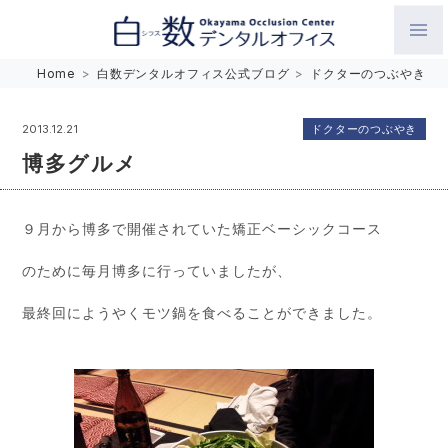
白数デンタルオフィス 生涯にわたるお口の健康をめざして。噛
Home
>
白数デンタルオフィス公式ブログ
>
ドクターのつぶやき
み合わせを考えたインプラントと矯正歯科
ドクターのつぶやき
2013.12.21
博多グルメ
９月から博多で開催されていた矯正ベーシックコース
のために毎月博多に行っていましたが、
最終回にようやくモツ鍋を食べることができました。