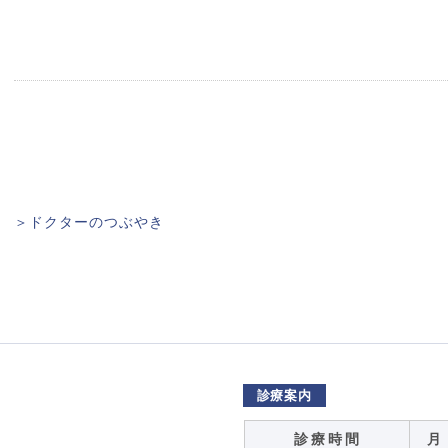
＞ドクターのつぶやき
診療案内
診 療 時 間
月