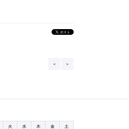
＜
＞
火
水
木
金
土