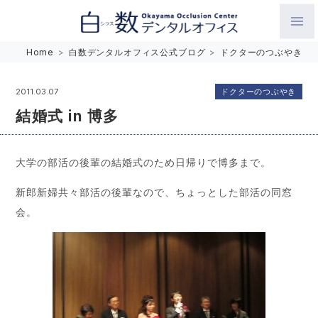
白数デンタルオフィス 生涯にわたるお口の健康をめざして。噛
Home
>
白数デンタルオフィス公式ブログ
>
ドクターのつぶやき
み合わせを考えたインプラントと矯正歯科
ドクターのつぶやき
2011.03.07
結婚式 in 博多
大学の部活の後輩の結婚式のため日帰りで博多まで。
新郎新婦共々部活の後輩なので、ちょっとした部活の同窓
会。