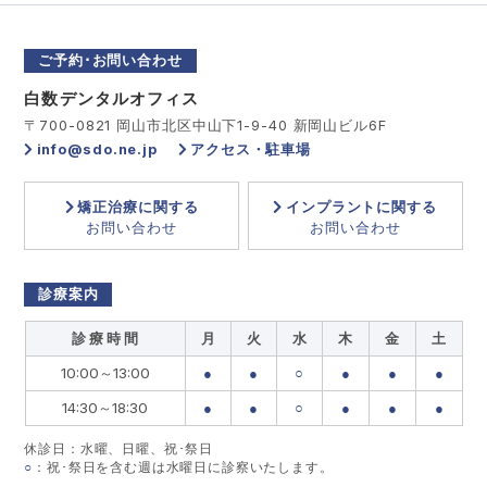
ご予約･お問い合わせ
白数デンタルオフィス
〒700-0821 岡山市北区中山下1-9-40 新岡山ビル6F
info@sdo.ne.jp
アクセス・駐車場
矯正治療に関する
インプラントに関する
お問い合わせ
お問い合わせ
診療案内
診 療 時 間
月
火
水
木
金
土
10:00～13:00
●
●
○
●
●
●
14:30～18:30
●
●
○
●
●
●
休診日：水曜、日曜、祝･祭日
○
：祝･祭日を含む週は水曜日に診察いたします。