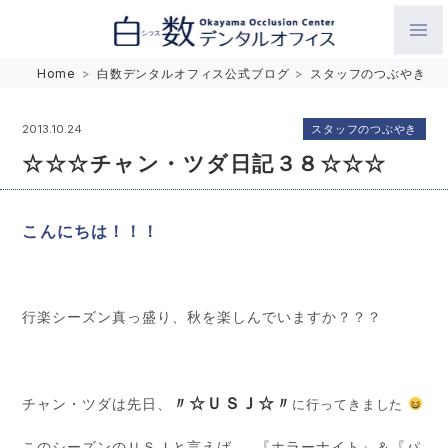
白数デンタルオフィス 生涯にわたるお口の健康をめざして。噛
Home
>
白数デンタルオフィス公式ブログ
>
スタッフのつぶやき
み合わせを考えたインプラントと矯正歯科
スタッフのつぶやき
2013.10.24
☆☆☆チャン・ツダ日記３８☆☆☆
こんにちは！！！
行楽シーズン真っ盛り、秋を楽しんでいますか？？？
〃☆ＵＳＪ☆〃
チャン・ツダは先日、
に行ってきました
このシーズンのＵＳＪと言えば……『ホラーナイト』＆『パ