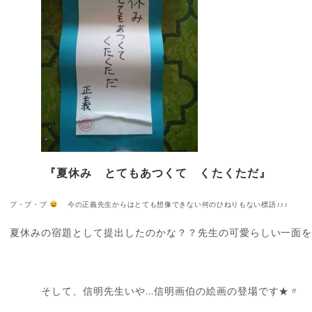
『夏休み とてもあつくて くたくただ』
プ・プ・プ
今の正義先生からはとても想像できない何のひねりもない標語♪♪♪
夏休みの宿題として提出したのかな？？先生の可愛らしい一面
そして、信明先生いや…信明画伯の絵画の登場です★〃