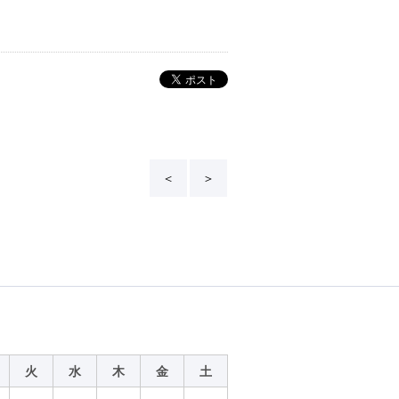
＜
＞
火
水
木
金
土