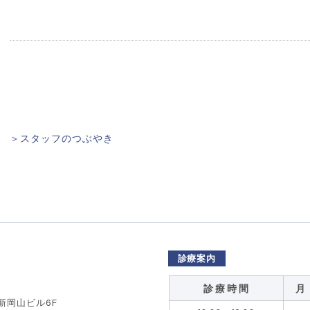
＞スタッフのつぶやき
診療案内
診 療 時 間
月
 新岡山ビル6F