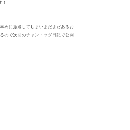
す！！
で早めに撤退してしまいまだまだあるお
あるので次回のチャン・ツダ日記で公開