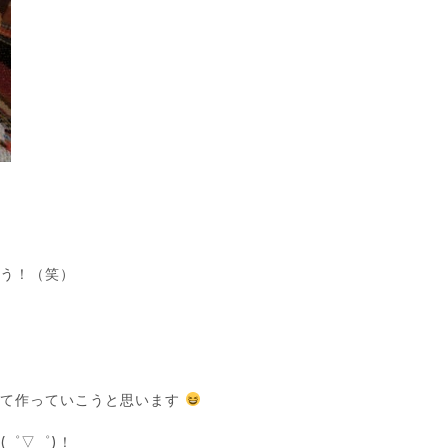
ょう！（笑）
って作っていこうと思います
(゜▽゜)！