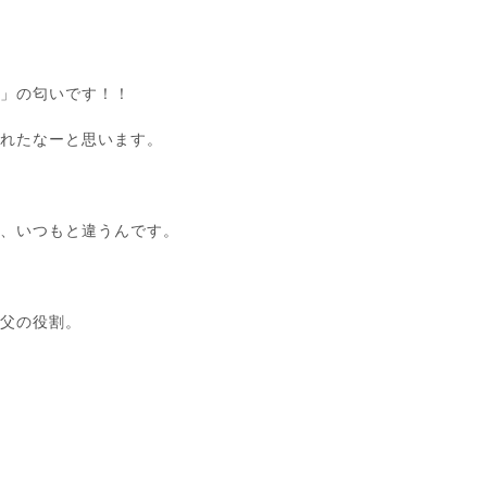
犀」の匂いです！！
くれたなーと思います。
と、いつもと違うんです。
祖父の役割。