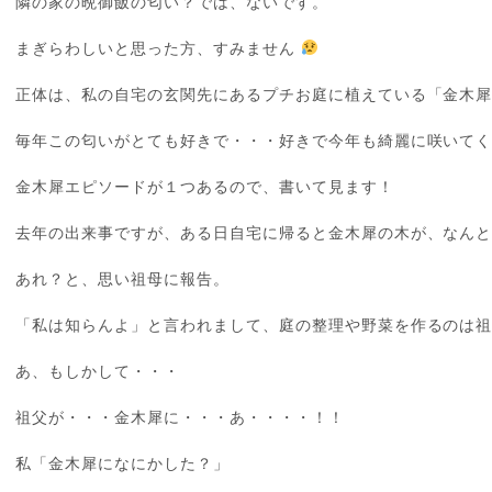
隣の家の晩御飯の匂い？では、ないです。
まぎらわしいと思った方、すみません
正体は、私の自宅の玄関先にあるプチお庭に植えている「金木
毎年この匂いがとても好きで・・・好きで今年も綺麗に咲いて
金木犀エピソードが１つあるので、書いて見ます！
去年の出来事ですが、ある日自宅に帰ると金木犀の木が、なん
あれ？と、思い祖母に報告。
「私は知らんよ」と言われまして、庭の整理や野菜を作るのは
あ、もしかして・・・
祖父が・・・金木犀に・・・あ・・・・！！
私「金木犀になにかした？」