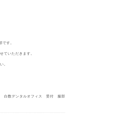
部です。
させていただきます。
さい。
白数デンタルオフィス 受付 服部