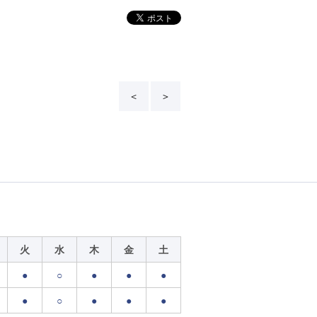
＜
＞
火
水
木
金
土
●
○
●
●
●
●
○
●
●
●