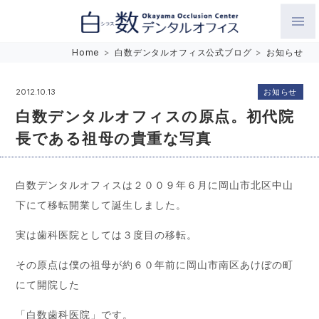
白数デンタルオフィス 生涯にわたるお口の健康をめざして。噛
Home
>
白数デンタルオフィス公式ブログ
>
お知らせ
み合わせを考えたインプラントと矯正歯科
お知らせ
2012.10.13
白数デンタルオフィスの原点。初代院
長である祖母の貴重な写真
白数デンタルオフィスは２００９年６月に岡山市北区中山
下にて移転開業して誕生しました。
実は歯科医院としては３度目の移転。
その原点は僕の祖母が約６０年前に岡山市南区あけぼの町
にて開院した
「白数歯科医院」です。