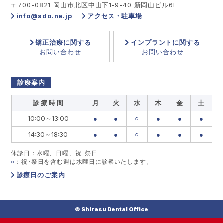
〒700-0821 岡山市北区中山下1-9-40 新岡山ビル6F
info@sdo.ne.jp
アクセス・駐車場
矯正治療に関する
インプラントに関する
お問い合わせ
お問い合わせ
診療案内
診 療 時 間
月
火
水
木
金
土
10:00～13:00
●
●
○
●
●
●
14:30～18:30
●
●
○
●
●
●
休診日：水曜、日曜、祝･祭日
○
：祝･祭日を含む週は水曜日に診察いたします。
診療日のご案内
© Shirasu Dental Office