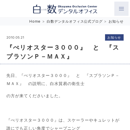
白数デンタルオフィス 生涯にわたるお口の健康をめざして。噛
Home
>
白数デンタルオフィス公式ブログ
>
お知らせ
み合わせを考えたインプラントと矯正歯科
お知らせ
2010.05.21
『ぺリオスター３０００』 と 『ス
プラソンＰ－ＭＡＸ』
先日、『ぺリオスター３０００』 と 『スプラソンＰ－
ＭＡＸ』 の説明に、白水貿易の衛生士
の方が来てくださいました。
『ぺリオスター３０００』は、スケーラーやキュレットが
誰にでも正しい角度でシャープニング