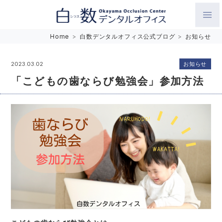
白数デンタルオフィス 生涯にわたるお口の健康をめざして。噛
Home
>
白数デンタルオフィス公式ブログ
>
お知らせ
み合わせを考えたインプラントと矯正歯科
お知らせ
2023.03.02
「こどもの歯ならび勉強会」参加方法