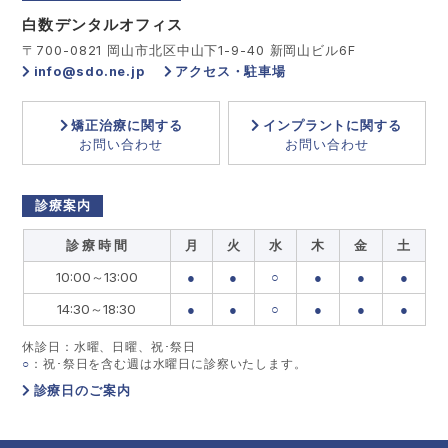
白数デンタルオフィス
〒700-0821 岡山市北区中山下1-9-40 新岡山ビル6F
info@sdo.ne.jp
アクセス・駐車場
矯正治療に関する
インプラントに関する
お問い合わせ
お問い合わせ
診療案内
診 療 時 間
月
火
水
木
金
土
10:00～13:00
●
●
○
●
●
●
14:30～18:30
●
●
○
●
●
●
休診日：水曜、日曜、祝･祭日
○
：祝･祭日を含む週は水曜日に診察いたします。
診療日のご案内