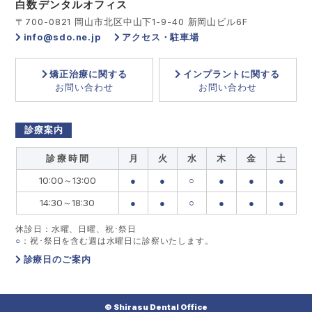
白数デンタルオフィス
〒700-0821 岡山市北区中山下1-9-40 新岡山ビル6F
info@sdo.ne.jp
アクセス・駐車場
矯正治療に関する
インプラントに関する
お問い合わせ
お問い合わせ
診療案内
診 療 時 間
月
火
水
木
金
土
10:00～13:00
●
●
○
●
●
●
14:30～18:30
●
●
○
●
●
●
休診日：水曜、日曜、祝･祭日
○
：祝･祭日を含む週は水曜日に診察いたします。
診療日のご案内
© Shirasu Dental Office