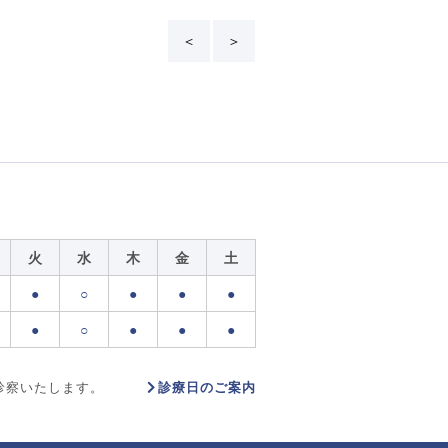
＜
＞
火
水
木
金
土
●
○
●
●
●
●
○
●
●
●
診療日のご案内
診察いたします。