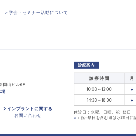
＞学会・セミナー活動について
診療案内
診 療 時 間
月
 新岡山ビル6F
10:00～13:00
●
車場
14:30～18:30
●
インプラントに関する
休診日：水曜、日曜、祝･祭日
お問い合わせ
○
：祝･祭日を含む週は水曜日に