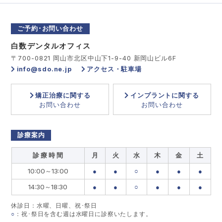
ご予約･お問い合わせ
白数デンタルオフィス
〒700-0821 岡山市北区中山下1-9-40 新岡山ビル6F
info@sdo.ne.jp
アクセス・駐車場
矯正治療に関する
インプラントに関する
お問い合わせ
お問い合わせ
診療案内
診 療 時 間
月
火
水
木
金
土
10:00～13:00
●
●
○
●
●
●
14:30～18:30
●
●
○
●
●
●
休診日：水曜、日曜、祝･祭日
○
：祝･祭日を含む週は水曜日に診察いたします。