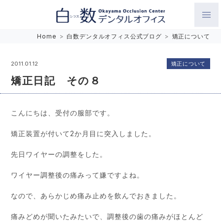
白数デンタルオフィス 生涯にわたるお口の健康をめざして。噛
Home
>
白数デンタルオフィス公式ブログ
>
矯正について
み合わせを考えたインプラントと矯正歯科
矯正について
2011.01.12
矯正日記 その８
こんにちは、受付の服部です。
矯正装置が付いて2か月目に突入しました。
先日ワイヤーの調整をした。
ワイヤー調整後の痛みって嫌ですよね。
なので、あらかじめ痛み止めを飲んでおきました。
痛みどめが聞いたみたいで、調整後の歯の痛みがほとんど