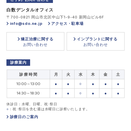
白数デンタルオフィス
〒700-0821 岡山市北区中山下1-9-40 新岡山ビル6F
info@sdo.ne.jp
アクセス・駐車場
矯正治療に関する
インプラントに関する
お問い合わせ
お問い合わせ
診療案内
診 療 時 間
月
火
水
木
金
土
10:00～13:00
●
●
○
●
●
●
14:30～18:30
●
●
○
●
●
●
休診日：水曜、日曜、祝･祭日
○
：祝･祭日を含む週は水曜日に診察いたします。
診療日のご案内