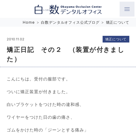
白数デンタルオフィス 生涯にわたるお口の健康をめざして。噛
Home
>
白数デンタルオフィス公式ブログ
>
矯正について
み合わせを考えたインプラントと矯正歯科
矯正について
2010.11.02
矯正日記 その２ （装置が付きまし
た）
こんにちは。受付の服部です。
ついに矯正装置が付きました。
白いブラケットをつけた時の違和感、
ワイヤーをつけた日の歯の痛さ、
ゴムをかけた時の「ジーンとする痛み」