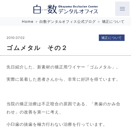
白数デンタルオフィス 生涯にわたるお口の健康をめざして。噛
Home
>
白数デンタルオフィス公式ブログ
>
矯正について
み合わせを考えたインプラントと矯正歯科
矯正について
2010.07.02
ゴムメタル その２
先日紹介した、新素材の矯正用ワイヤー「ゴムメタル」。
実際に装着した患者さんから、非常に好評を得ています。
当院の矯正治療は不正咬合の原因である、「奥歯のかみ合
わせ」の改善を第一に考え、
小臼歯の抜歯を極力行わない治療を行っています。