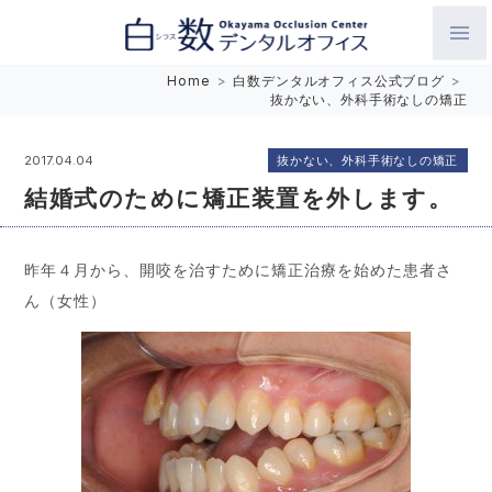
白数デンタルオフィス 生涯にわたるお口の健康をめざして。噛
Home
>
白数デンタルオフィス公式ブログ
>
抜かない、外科手術なしの矯正
み合わせを考えたインプラントと矯正歯科
抜かない、外科手術なしの矯正
2017.04.04
結婚式のために矯正装置を外します。
昨年４月から、開咬を治すために矯正治療を始めた患者さ
ん（女性）