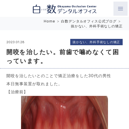
白数デンタルオフィス 生涯にわたるお口の健康をめざして。噛
Home
>
白数デンタルオフィス公式ブログ
>
抜かない、外科手術なしの矯正
み合わせを考えたインプラントと矯正歯科
抜かない、外科手術なしの矯正
2023.01.28
開咬を治したい。前歯で噛めなくて困
っています。
開咬を治したいとのことで矯正治療をした30代の男性
本日無事装置が取れました。
【治療前】