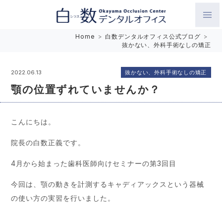
白数デンタルオフィス 生涯にわたるお口の健康をめざして。噛
Home
>
白数デンタルオフィス公式ブログ
>
抜かない、外科手術なしの矯正
み合わせを考えたインプラントと矯正歯科
抜かない、外科手術なしの矯正
2022.06.13
顎の位置ずれていませんか？
こんにちは。
院長の白数正義です。
4月から始まった歯科医師向けセミナーの第3回目
今回は、顎の動きを計測するキャディアックスという器械
の使い方の実習を行いました。