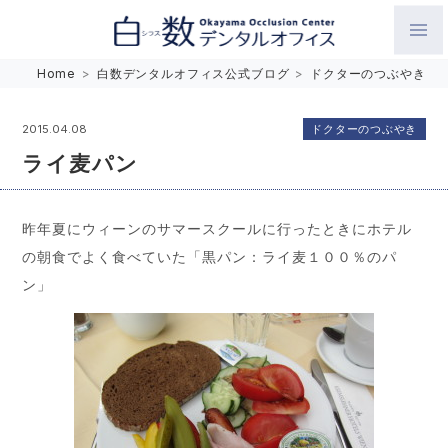
白数デンタルオフィス 生涯にわたるお口の健康をめざして。噛
Home
>
白数デンタルオフィス公式ブログ
>
ドクターのつぶやき
み合わせを考えたインプラントと矯正歯科
ドクターのつぶやき
2015.04.08
ライ麦パン
昨年夏にウィーンのサマースクールに行ったときにホテル
の朝食でよく食べていた「黒パン：ライ麦１００％のパ
ン」