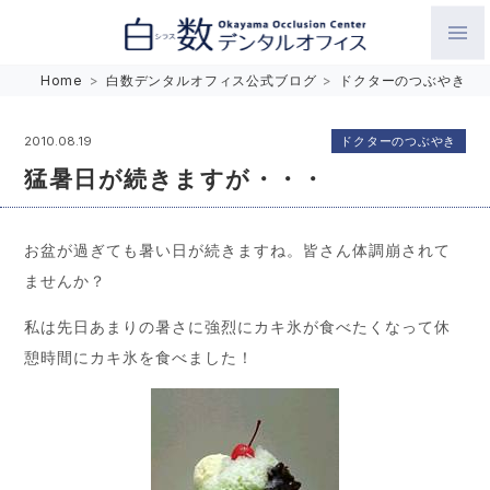
白数デンタルオフィス 生涯にわたるお口の健康をめざして。噛
Home
>
白数デンタルオフィス公式ブログ
>
ドクターのつぶやき
み合わせを考えたインプラントと矯正歯科
ドクターのつぶやき
2010.08.19
猛暑日が続きますが・・・
お盆が過ぎても暑い日が続きますね。皆さん体調崩されて
ませんか？
私は先日あまりの暑さに強烈にカキ氷が食べたくなって休
憩時間にカキ氷を食べました！