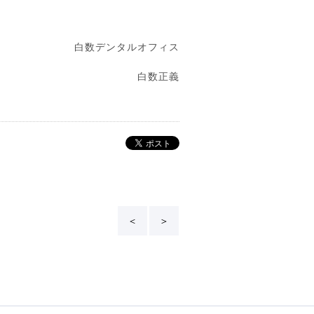
白数デンタルオフィス
白数正義
＜
＞