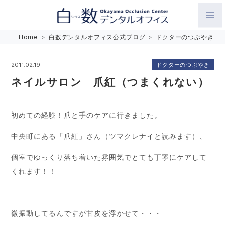
白数デンタルオフィス 生涯にわたるお口の健康をめざして。噛
Home
>
白数デンタルオフィス公式ブログ
>
ドクターのつぶやき
み合わせを考えたインプラントと矯正歯科
ドクターのつぶやき
2011.02.19
ネイルサロン 爪紅（つまくれない）
初めての経験！爪と手のケアに行きました。
中央町にある「爪紅」さん（ツマクレナイと読みます）、
個室でゆっくり落ち着いた雰囲気でとても丁寧にケアして
くれます！！
微振動してるんですが甘皮を浮かせて・・・