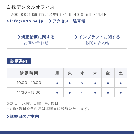
白数デンタルオフィス
〒700-0821 岡山市北区中山下1-9-40 新岡山ビル6F
info@sdo.ne.jp
アクセス・駐車場
矯正治療に関する
インプラントに関する
お問い合わせ
お問い合わせ
診療案内
診 療 時 間
月
火
水
木
金
土
10:00～13:00
●
●
○
●
●
●
14:30～18:30
●
●
○
●
●
●
休診日：水曜、日曜、祝･祭日
○
：祝･祭日を含む週は水曜日に診察いたします。
診療日のご案内