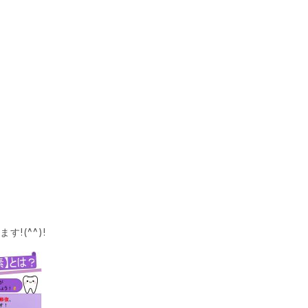
！
(^^)!