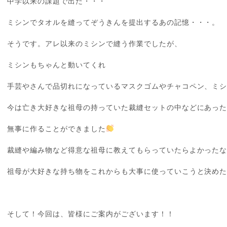
中学以来の課題で出た・・・
ミシンでタオルを縫ってぞうきんを提出するあの記憶・・・。
そうです。アレ以来のミシンで縫う作業でしたが、
ミシンもちゃんと動いてくれ
手芸やさんで品切れになっているマスクゴムやチャコペン、ミ
今は亡き大好きな祖母の持っていた裁縫セットの中などにあっ
無事に作ることができました
裁縫や編み物など得意な祖母に教えてもらっていたらよかった
祖母が大好きな持ち物をこれからも大事に使っていこうと決め
そして！今回は、皆様にご案内がございます！！