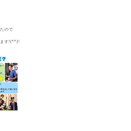
したので
(^^)!