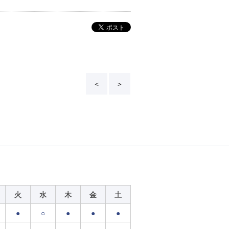
＜
＞
火
水
木
金
土
●
○
●
●
●