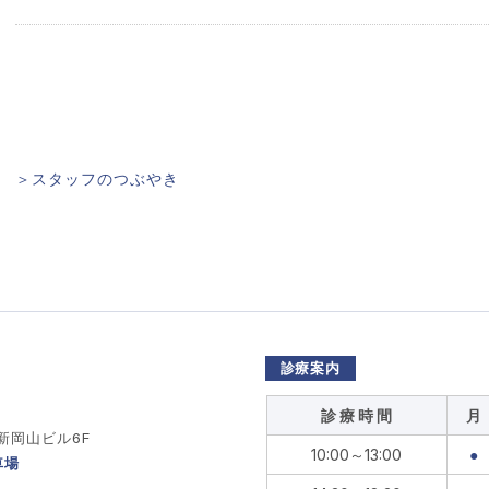
＞スタッフのつぶやき
診療案内
診 療 時 間
月
 新岡山ビル6F
10:00～13:00
●
車場