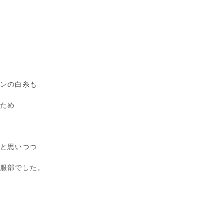
シンの白糸も
たため
なと思いつつ
た服部でした。