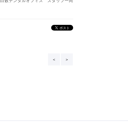
白数デンタルオフィス スタッフ一同
＜
＞