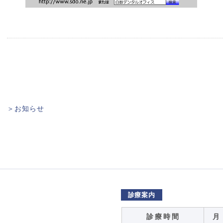
＞お知らせ
診療案内
診 療 時 間
月