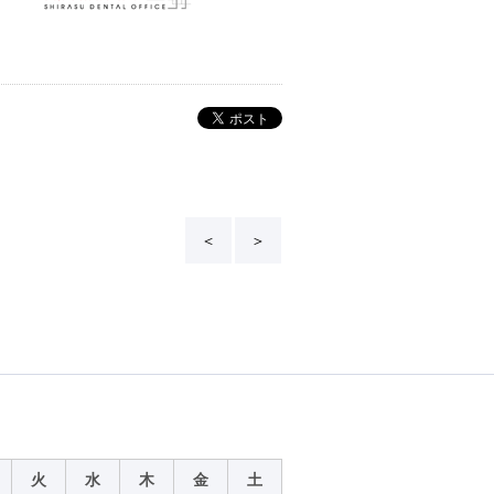
＜
＞
火
水
木
金
土