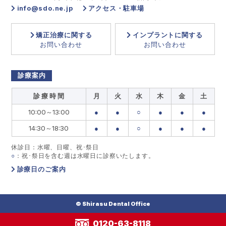
info@sdo.ne.jp
アクセス・駐車場
矯正治療に関する
インプラントに関する
お問い合わせ
お問い合わせ
診療案内
診 療 時 間
月
火
水
木
金
土
10:00～13:00
●
●
○
●
●
●
14:30～18:30
●
●
○
●
●
●
休診日：水曜、日曜、祝･祭日
○
：祝･祭日を含む週は水曜日に診察いたします。
診療日のご案内
© Shirasu Dental Office
0120-63-8118