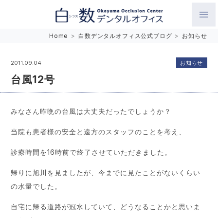
白数デンタルオフィス 生涯にわたるお口の健康をめざして。噛
Home
>
白数デンタルオフィス公式ブログ
>
お知らせ
み合わせを考えたインプラントと矯正歯科
お知らせ
2011.09.04
台風12号
みなさん昨晩の台風は大丈夫だったでしょうか？
当院も患者様の安全と遠方のスタッフのことを考え、
診療時間を16時前で終了させていただきました。
帰りに旭川を見ましたが、今までに見たことがないくらい
の水量でした。
自宅に帰る道路が冠水していて、どうなることかと思いま