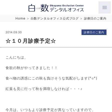
白数デンタルオフィス 生涯にわたるお口の健康をめざして。噛
Home
>
白数デンタルオフィス公式ブログ
>
診療日のご案内
み合わせを考えたインプラントと矯正歯科
診療日のご案内
2014.09.30
☆１０月診療予定☆
こんにちは、
食欲の秋がやってきました！！
食べ物の誘惑にこの秋も負けそうな気配がします(^○^)
紅葉も見に行って秋を満喫しなければ・・・♪
今月は、いつもより診療予定が異なっていますので、