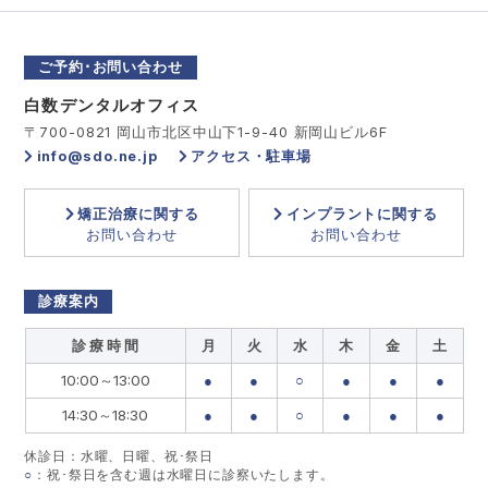
ご予約･お問い合わせ
白数デンタルオフィス
〒700-0821 岡山市北区中山下1-9-40 新岡山ビル6F
info@sdo.ne.jp
アクセス・駐車場
矯正治療に関する
インプラントに関する
お問い合わせ
お問い合わせ
診療案内
診 療 時 間
月
火
水
木
金
土
10:00～13:00
●
●
○
●
●
●
14:30～18:30
●
●
○
●
●
●
休診日：水曜、日曜、祝･祭日
○
：祝･祭日を含む週は水曜日に診察いたします。