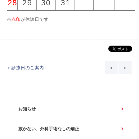
28
29
30
31
※
赤印
が休診日です
＞診療日のご案内
＜
＞
お知らせ
抜かない、外科手術なしの矯正