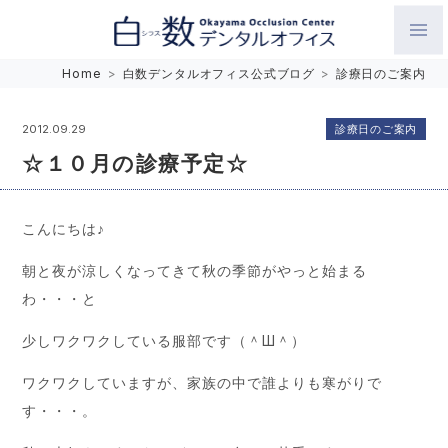
白数デンタルオフィス 生涯にわたるお口の健康をめざして。噛
Home
>
白数デンタルオフィス公式ブログ
>
診療日のご案内
み合わせを考えたインプラントと矯正歯科
診療日のご案内
2012.09.29
☆１０月の診療予定☆
こんにちは♪
朝と夜が涼しくなってきて秋の季節がやっと始まる
わ・・・と
少しワクワクしている服部です（＾Ш＾）
ワクワクしていますが、家族の中で誰よりも寒がりで
す・・・。