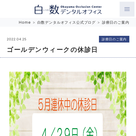
白数デンタルオフィス 生涯にわたるお口の健康をめざして。噛
Home
>
白数デンタルオフィス公式ブログ
>
診療日のご案内
み合わせを考えたインプラントと矯正歯科
診療日のご案内
2022.04.25
ゴールデンウィークの休診日